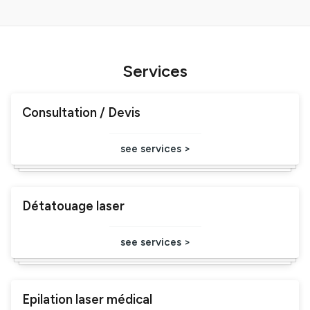
Demandes spéciales ? N'hésitez pas à nous contacter au
+41 76 396 02 80
Services
Consultation / Devis
see services >
Détatouage laser
see services >
Epilation laser médical