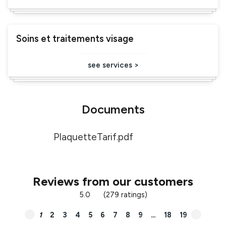
Soins et traitements visage
see services >
Documents
PlaquetteTarif.pdf
Reviews from our customers
5.0
(279 ratings)
1
2
3
4
5
6
7
8
9
…
18
19